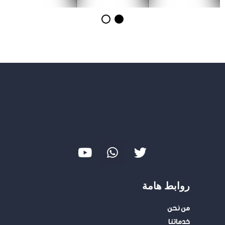
Y
W
T
o
h
w
u
a
i
t
t
t
روابط هامة
u
s
t
b
a
e
من نحن
e
p
r
خدماتنا