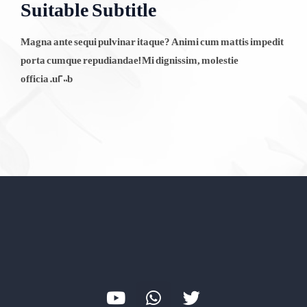
Suitable Subtitle
Magna ante sequi pulvinar itaque? Animi cum mattis impedit
porta cumque repudiandae! Mi dignissim, molestie
officia.u200b
Y
W
T
o
h
w