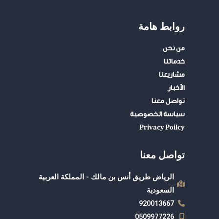
u
a
i
t
t
t
روابط هامة
u
s
t
b
a
e
من نحن
e
p
r
خدماتنا
p
مشاريعنا
الأخبار
تواصل معنا
سياسة الخصوصية
Privacy Poilcy
تواصل معنا
الرياض طريق أنس بن مالك - المملكة العربية
السعودية
920013667
0509977226