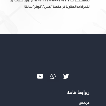
للاستفسارات: 0509977226 – 920013667، أو زيارة حساب “زد”
للمزادات العقارية في منصة “إكس”، “تويتر” سابقًا.
Y
W
T
o
h
w
u
a
i
t
t
t
روابط هامة
u
s
t
b
a
e
من نحن