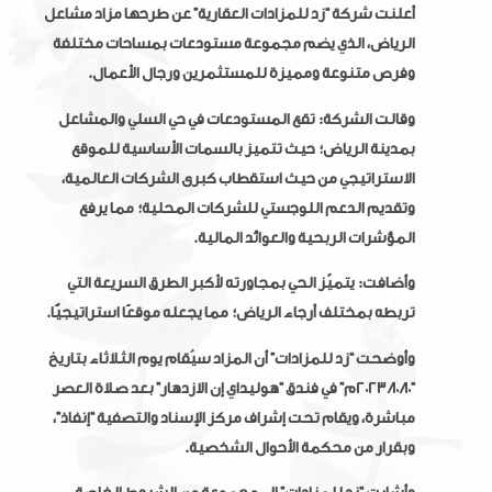
أعلنت شركة “زد للمزادات العقارية” عن طرحها مزاد مشاعل
الرياض، الذي يضم مجموعة مستودعات بمساحات مختلفة
وفرص متنوعة ومميزة للمستثمرين ورجال الأعمال.
وقالت الشركة: تقع المستودعات في حي السلي والمشاعل
بمدينة الرياض؛ حيث تتميز بالسمات الأساسية للموقع
الاستراتيجي من حيث استقطاب كبرى الشركات العالمية،
وتقديم الدعم اللوجستي للشركات المحلية؛ مما يرفع
المؤشرات الربحية والعوائد المالية.
وأضافت: يتميّز الحي بمجاورته لأكبر الطرق السريعة التي
تربطه بمختلف أرجاء الرياض؛ مما يجعله موقعًا استراتيجيًّا.
وأوضحت “زد للمزادات” أن المزاد سيُقام يوم الثلاثاء بتاريخ
“10/ 10/ 2023م” في فندق “هوليداي إن الازدهار” بعد صلاة العصر
مباشرة، ويقام تحت إشراف مركز الإسناد والتصفية “إنفاذ”،
وبقرار من محكمة الأحوال الشخصية.