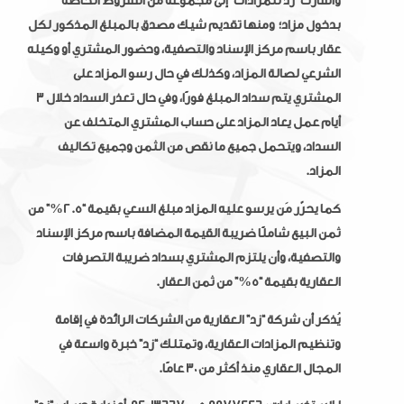
وأشارت “زد للمزادات” إلى مجموعة من الشروط الخاصة
بدخول مزاد؛ ومنها تقديم شيك مصدق بالمبلغ المذكور لكل
عقار باسم مركز الإسناد والتصفية، وحضور المشتري أو وكيله
الشرعي لصالة المزاد، وكذلك في حال رسو المزاد على
المشتري يتم سداد المبلغ فورًا، وفي حال تعذر السداد خلال 3
أيام عمل يعاد المزاد على حساب المشتري المتخلف عن
السداد، ويتحمل جميع ما نقص من الثمن وجميع تكاليف
المزاد.
كما يحرّر مَن يرسو عليه المزاد مبلغ السعي بقيمة “2.5%” من
ثمن البيع شاملًا ضريبة القيمة المضافة باسم مركز الإسناد
والتصفية، وأن يلتزم المشتري بسداد ضريبة التصرفات
العقارية بقيمة “5%” من ثمن العقار.
يُذكر أن شركة “زد” العقارية من الشركات الرائدة في إقامة
وتنظيم المزادات العقارية، وتمتلك “زد” خبرة واسعة في
المجال العقاري منذ أكثر من 30 عامًا.