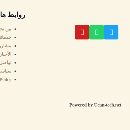
روابط ها
Y
W
T
من نح
o
h
w
خدماتن
u
a
i
مشاريع
t
t
t
الأخبار
u
s
t
تواصل 
b
a
e
e
p
r
سياسة
p
Poilcy
Powered by Ucan-tech.net