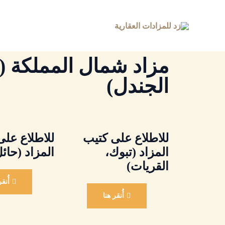
خطي
لى
لمحتوى
مزاد شمال المملكة (
الجندل)
للاطلاع على كتيب
للاطلاع على
المزاد (تبوك،
المزاد (حائ
القريات)
أُنق
أُنقر هنا