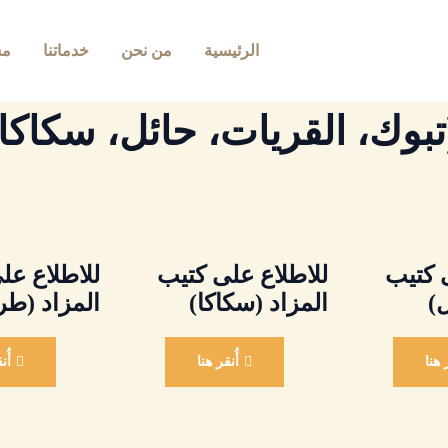
الرئيسية
من نحن
خدماتنا
مش
تبوك، القريات، حائل، سكاك
 كتيب
للاطلاع على كتيب
للاطلاع عل
ل)
المزاد (سكاكا)
المزاد (ط
ر هنا
أُنقر هنا
أُن