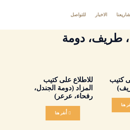
اريعنا
الاخبار
للتواصل
ا، طريف، دومة
ى كتيب
للاطلاع على كتيب
ريف)
المزاد (دومة الجندل،
رفحاء، عرعر)
قر هنا
أُنقر هنا