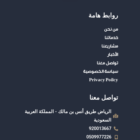
u
a
i
t
t
t
روابط هامة
u
s
t
b
a
e
من نحن
e
p
r
خدماتنا
p
مشاريعنا
الأخبار
تواصل معنا
سياسة الخصوصية
Privacy Poilcy
تواصل معنا
الرياض طريق أنس بن مالك - المملكة العربية
السعودية
920013667
0509977226